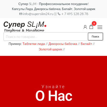
Супер SL¡M - Профессиональное похудение!
Капсулы Лида, Дикоросы бабочка, Билайт, Золотой шарик
info@superslim24.ru ||
+ 7 495 128 28 78
0
Супер
Поиск
SL¡M
Пример:
Таблетки лида
//
Дикоросы бабочка
//
Билайт
//
Золотой шарик
//
Узнайте
О Нас